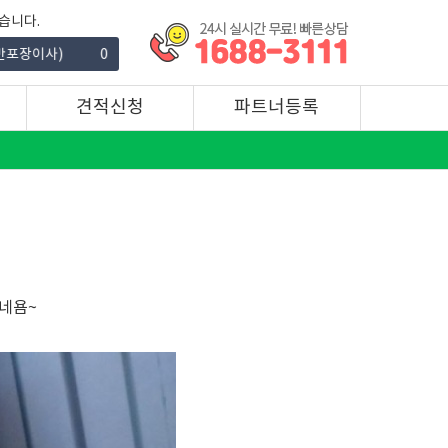
습니다.
2인 반포장이사)
03:55:36 이** (서울_1인 도움 반포장)
03:45:10 
견적신청
파트너등록
네욤~