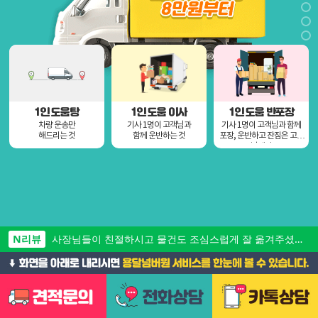
1인 도움탕
1인 도움 이사
1인 도움 반포장
차량 운송만
기사 1명이 고객님과
기사 1명이 고객님과 함께
해드리는 것
함께 운반하는 것
포장, 운반하고 잔짐은 고객
님께서
N리뷰
포장을 워낙에 잘해주셔서 큰 문제없이 가구들 잘 옮기게 되었네용!
N리뷰
사장님들이 친절하시고 물건도 조심스럽게 잘 옮겨주셨네요~
N리뷰
짐이 많아서 차를 두대를 이용해야 했어서 엄청 고생하셨는데 전혀 힘든내색 안하시고 끝까지 잘 도와주셨어용 ㅜㅜ
N리뷰
사소한부분까지 잘 봐주셔서 이사잘끝났어요!!감사합니다!!주변에 추천많이하려구요:)
N리뷰
스케줄도 잘 맞춰서 움직여주시고 일처리도 꼼꼼하셔서 마음 놓였어요^^