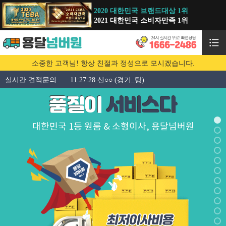
2020 대한민국 브랜드대상 1위
2021 대한민국 소비자만족 1위
소중한 고객님! 항상 친절과 정성으로 모시겠습니다.
 도움 이사)
실시간 견적문의
11:27:28 신○○ (경기_탕)
1
품질이
서비스다
대한민국 1등 원룸 & 소형이사, 용달넘버원